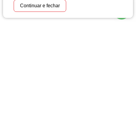
Continuar e fechar
CONVÊNIOS
Trabalhamos com convênios de
instituições de
alta
credibilidade e transparência