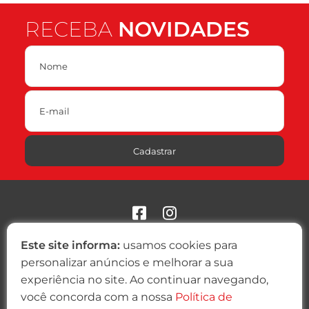
RECEBA
NOVIDADES
Cadastrar
ONDE ESTAMOS
Este site informa:
usamos cookies para
Praça Pereira Parobé, 130 - 14º Andar
personalizar anúncios e melhorar a sua
CEP: 90030-170
experiência no site. Ao continuar navegando,
Porto Alegre/RS
você concorda com a nossa
Política de